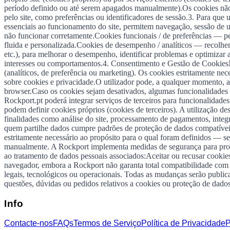
período definido ou até serem apagados manualmente).Os cookies não
pelo site, como preferências ou identificadores de sessão.3. Para qu
essenciais ao funcionamento do site, permitem navegação, sessão de ut
não funcionar corretamente.Cookies funcionais / de preferências — pe
fluida e personalizada.Cookies de desempenho / analíticos — recolhem
etc.), para melhorar o desempenho, identificar problemas e optimizar 
interesses ou comportamentos.4. Consentimento e Gestão de CookiesNa 
(analíticos, de preferência ou marketing). Os cookies estritamente n
sobre cookies e privacidade.O utilizador pode, a qualquer momento, a
browser.Caso os cookies sejam desativados, algumas funcionalidades d
Rockport.pt poderá integrar serviços de terceiros para funcionalidades
podem definir cookies próprios (cookies de terceiros). A utilização d
finalidades como análise do site, processamento de pagamentos, integ
quem partilhe dados cumpre padrões de proteção de dados compatíve
estritamente necessário ao propósito para o qual foram definidos — sej
manualmente. A Rockport implementa medidas de segurança para protege
ao tratamento de dados pessoais associados:Aceitar ou recusar cooki
navegador, embora a Rockport não garanta total compatibilidade com to
legais, tecnológicos ou operacionais. Todas as mudanças serão publica
questões, dúvidas ou pedidos relativos a cookies ou proteção de dado
Info
Contacte-nos
FAQs
Termos de Serviço
Política de Privacidade
P