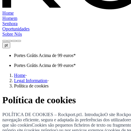
Home
Homem
Senhora
Oportunidades
Sobre Nós
pt
Portes Grátis Acima de 99 euros*
Portes Grátis Acima de 99 euros*
Home
·
Legal Information
·
Política de cookies
Política de cookies
POLÍTICA DE COOKIES – Rockport.pt1. IntroduçãoO site Rockport.pt,
navegação eficiente, segura e adaptada às preferências dos utilizador
que são cookiesCookies são pequenos ficheiros de texto ou fragmentos
próprio site (cookies próprios) ou por serviços externos (cookies de