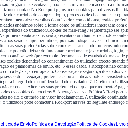
 são programas executáveis, não instalam vírus nem acedem a informa
e utilizamos cookiesNo Rockport.pt, usamos cookies para diversas final
ilizador, carrinho de compras, login, processos de checkout e asseguram
rmitem memorizar escolhas do utilizador, como idioma, região, preferên
 dados anónimos sobre a forma como os utilizadores interagem com o sit
a experiência do utilizador.Cookies de marketing / segmentação (se apl
primeira visita ao site, será apresentado um banner de cookies onde o 
ecessários serão sempre permitidos, pois são indispensáveis ao funcion
lterar as suas preferências sobre cookies — aceitando ou recusando coo
o site poderão deixar de funcionar corretamente (ex: carrinho, login, 
 como análise web (por exemplo, ferramentas de estatística), meios de p
esses cookies dependerá do consentimento do utilizador, exceto quando 
ração de plataformas de envio, etc. Nesses casos, a Rockport não contr
is com a legislação europeia.6. Conservação e segurança dos dados vi
a sessão de navegação, preferências ou analítica. Cookies persistentes 
r a integridade e confidencialidade dos dados.7. Direitos do Utilizado
es não essenciaisAlterar as suas preferências a qualquer momentoApaga
dos os cookies de terceiros.8. Alterações a esta PolíticaA Rockport po
das no site e entrarão em vigor imediatamente. A utilização continuada 
s, o utilizador pode contactar a Rockport através do seguinte endereço
olítica de Envio
Política de Devolução
Política de Cookies
Livro