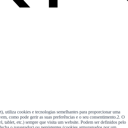
 utiliza cookies e tecnologias semelhantes para proporcionar uma
ervem, como pode gerir as suas preferências e o seu consentimento.2. O
 tablet, etc.) sempre que visita um website. Podem ser definidos pelo
o fecha o navegador) ou persistentes (cookies armazenados por um