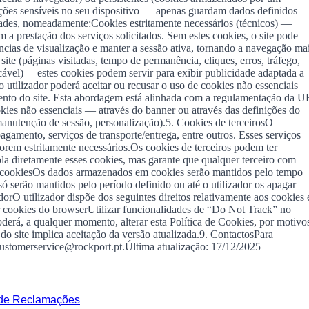
ções sensíveis no seu dispositivo — apenas guardam dados definidos
idades, nomeadamente:Cookies estritamente necessários (técnicos) —
 a prestação dos serviços solicitados. Sem estes cookies, o site pode
cias de visualização e manter a sessão ativa, tornando a navegação ma
e (páginas visitadas, tempo de permanência, cliques, erros, tráfego,
icável) —estes cookies podem servir para exibir publicidade adaptada a
utilizador poderá aceitar ou recusar o uso de cookies não essenciais
amento do site. Esta abordagem está alinhada com a regulamentação da U
kies não essenciais — através do banner ou através das definições do
manutenção de sessão, personalização).5. Cookies de terceirosO
agamento, serviços de transporte/entrega, entre outros. Esses serviços
forem estritamente necessários.Os cookies de terceiros podem ter
ola diretamente esses cookies, mas garante que qualquer terceiro com
a cookiesOs dados armazenados em cookies serão mantidos pelo tempo
só serão mantidos pelo período definido ou até o utilizador os apagar
rO utilizador dispõe dos seguintes direitos relativamente aos cookies 
r cookies do browserUtilizar funcionalidades de “Do Not Track” no
derá, a qualquer momento, alterar esta Política de Cookies, por motivo
do site implica aceitação da versão atualizada.9. ContactosPara
 customerservice@rockport.pt.Última atualização: 17/12/2025
 de Reclamações