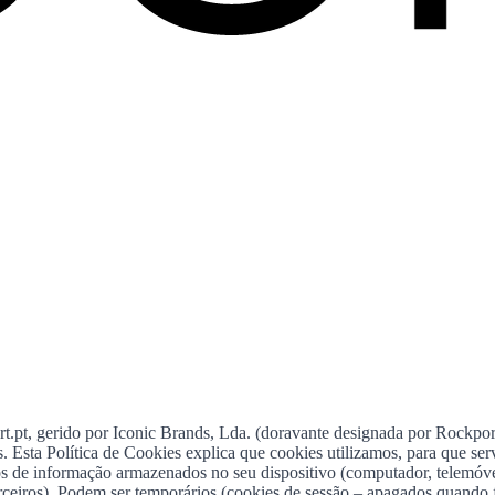
 gerido por Iconic Brands, Lda. (doravante designada por Rockport),
es. Esta Política de Cookies explica que cookies utilizamos, para que s
 de informação armazenados no seu dispositivo (computador, telemóvel,
 terceiros). Podem ser temporários (cookies de sessão – apagados quand