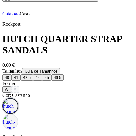
Catálogo
Casual
Rockport
HUTCH QUARTER STRAP
SANDALS
0,00 €
Tamanhos
Guia de Tamanhos
40
41
42.5
44
45
46.5
Forma
W
M
Cor: Castanho