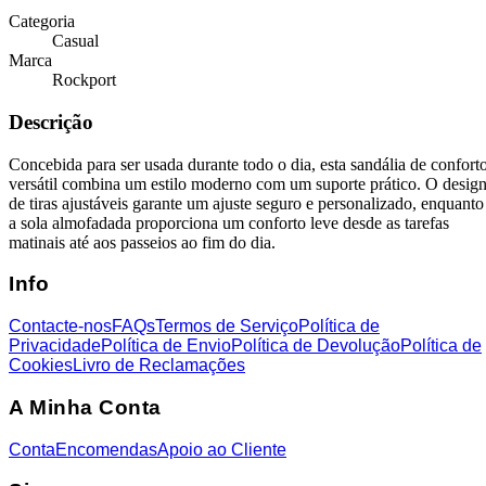
Categoria
Casual
Marca
Rockport
Descrição
Concebida para ser usada durante todo o dia, esta sandália de confort
versátil combina um estilo moderno com um suporte prático. O desig
de tiras ajustáveis garante um ajuste seguro e personalizado, enquanto
a sola almofadada proporciona um conforto leve desde as tarefas
matinais até aos passeios ao fim do dia.
Info
Contacte-nos
FAQs
Termos de Serviço
Política de
Privacidade
Política de Envio
Política de Devolução
Política de
Cookies
Livro de Reclamações
A Minha Conta
Conta
Encomendas
Apoio ao Cliente