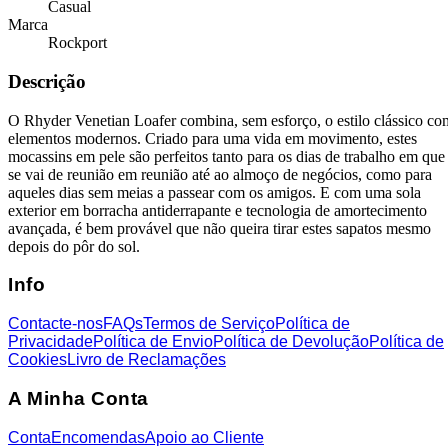
Casual
Marca
Rockport
Descrição
O Rhyder Venetian Loafer combina, sem esforço, o estilo clássico co
elementos modernos. Criado para uma vida em movimento, estes
mocassins em pele são perfeitos tanto para os dias de trabalho em que
se vai de reunião em reunião até ao almoço de negócios, como para
aqueles dias sem meias a passear com os amigos. E com uma sola
exterior em borracha antiderrapante e tecnologia de amortecimento
avançada, é bem provável que não queira tirar estes sapatos mesmo
depois do pôr do sol.
Info
Contacte-nos
FAQs
Termos de Serviço
Política de
Privacidade
Política de Envio
Política de Devolução
Política de
Cookies
Livro de Reclamações
A Minha Conta
Conta
Encomendas
Apoio ao Cliente