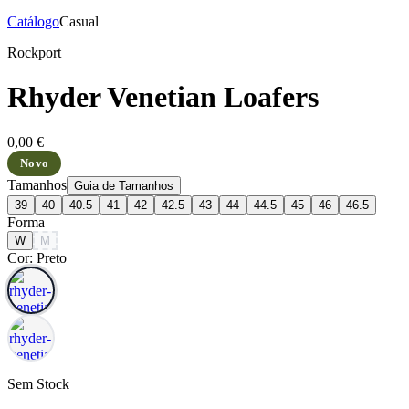
Catálogo
Casual
Rockport
Rhyder Venetian Loafers
0,00 €
Novo
Tamanhos
Guia de Tamanhos
39
40
40.5
41
42
42.5
43
44
44.5
45
46
46.5
Forma
W
M
Cor: Preto
Sem Stock