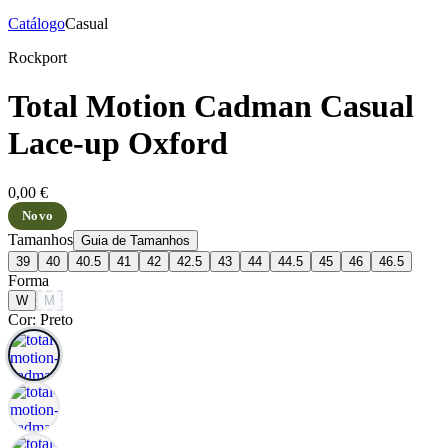
Catálogo
Casual
Rockport
Total Motion Cadman Casual
Lace-up Oxford
0,00 €
Novo
Tamanhos
Guia de Tamanhos
39
40
40.5
41
42
42.5
43
44
44.5
45
46
46.5
Forma
W
M
Cor: Preto