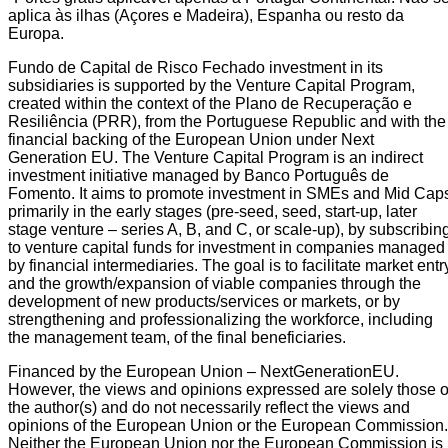
aplica às ilhas (Açores e Madeira), Espanha ou resto da
Europa.
Fundo de Capital de Risco Fechado investment in its
subsidiaries is supported by the Venture Capital Program,
created within the context of the Plano de Recuperação e
Resiliência (PRR), from the Portuguese Republic and with the
financial backing of the European Union under Next
Generation EU. The Venture Capital Program is an indirect
investment initiative managed by Banco Português de
Fomento. It aims to promote investment in SMEs and Mid Cap
primarily in the early stages (pre-seed, seed, start-up, later
stage venture – series A, B, and C, or scale-up), by subscribin
to venture capital funds for investment in companies managed
by financial intermediaries. The goal is to facilitate market entr
and the growth/expansion of viable companies through the
development of new products/services or markets, or by
strengthening and professionalizing the workforce, including
the management team, of the final beneficiaries.
Financed by the European Union – NextGenerationEU.
However, the views and opinions expressed are solely those o
the author(s) and do not necessarily reflect the views and
opinions of the European Union or the European Commission.
Neither the European Union nor the European Commission is