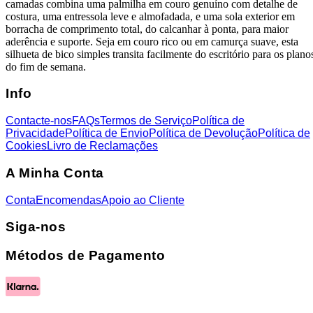
camadas combina uma palmilha em couro genuíno com detalhe de
costura, uma entressola leve e almofadada, e uma sola exterior em
borracha de comprimento total, do calcanhar à ponta, para maior
aderência e suporte. Seja em couro rico ou em camurça suave, esta
silhueta de bico simples transita facilmente do escritório para os plano
do fim de semana.
Info
Contacte-nos
FAQs
Termos de Serviço
Política de
Privacidade
Política de Envio
Política de Devolução
Política de
Cookies
Livro de Reclamações
A Minha Conta
Conta
Encomendas
Apoio ao Cliente
Siga-nos
Métodos de Pagamento