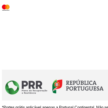
*Portes grátis aplicável apenas a Portugal Continental. Não s