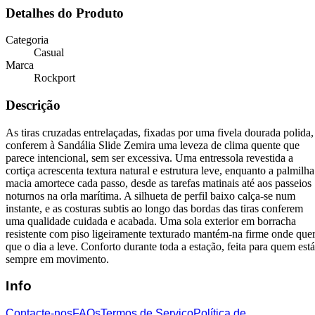
Detalhes do Produto
Categoria
Casual
Marca
Rockport
Descrição
As tiras cruzadas entrelaçadas, fixadas por uma fivela dourada polida,
conferem à Sandália Slide Zemira uma leveza de clima quente que
parece intencional, sem ser excessiva. Uma entressola revestida a
cortiça acrescenta textura natural e estrutura leve, enquanto a palmilha
macia amortece cada passo, desde as tarefas matinais até aos passeios
noturnos na orla marítima. A silhueta de perfil baixo calça-se num
instante, e as costuras subtis ao longo das bordas das tiras conferem
uma qualidade cuidada e acabada. Uma sola exterior em borracha
resistente com piso ligeiramente texturado mantém-na firme onde que
que o dia a leve. Conforto durante toda a estação, feita para quem está
sempre em movimento.
Info
Contacte-nos
FAQs
Termos de Serviço
Política de