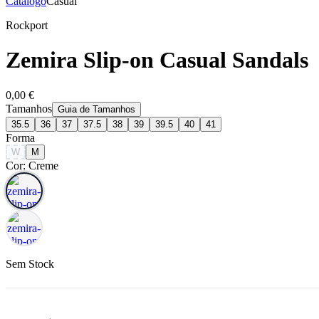
Catálogo
Casual
Rockport
Zemira Slip-on Casual Sandals
0,00 €
Tamanhos
Guia de Tamanhos
35.5
36
37
37.5
38
39
39.5
40
41
Forma
W
M
Cor: Creme
Sem Stock